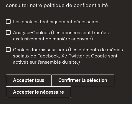
consulter notre politique de confidentialité.
Aperçu des thèmes
Les cookies techniquement nécessaires
Analyse-Cookies (Les données sont traitées
Débu
exclusivement de manière anonyme).
Mentions légales
Contact
Cookies fournisseur tiers (Les éléments de médias
Conseils d'utilisation
Confidentialité
sociaux de Facebook, X / Twitter et Google sont
activés sur l'ensemble du site.)
Cookies
Accepter tous
Confirmer la sélection
Accepter le nécessaire
Link zum Landesportal