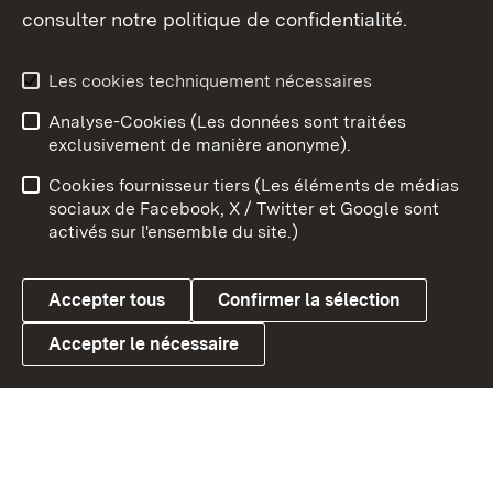
consulter notre politique de confidentialité.
Aperçu des thèmes
Les cookies techniquement nécessaires
Analyse-Cookies (Les données sont traitées
Débu
exclusivement de manière anonyme).
Mentions légales
Contact
Cookies fournisseur tiers (Les éléments de médias
Conseils d'utilisation
Confidentialité
sociaux de Facebook, X / Twitter et Google sont
activés sur l'ensemble du site.)
Cookies
Accepter tous
Confirmer la sélection
Accepter le nécessaire
Link zum Landesportal