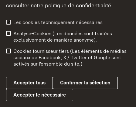
consulter notre politique de confidentialité.
Aperçu des thèmes
Les cookies techniquement nécessaires
Analyse-Cookies (Les données sont traitées
Débu
exclusivement de manière anonyme).
Mentions légales
Contact
Cookies fournisseur tiers (Les éléments de médias
Conseils d'utilisation
Confidentialité
sociaux de Facebook, X / Twitter et Google sont
activés sur l'ensemble du site.)
Cookies
Accepter tous
Confirmer la sélection
Accepter le nécessaire
Link zum Landesportal