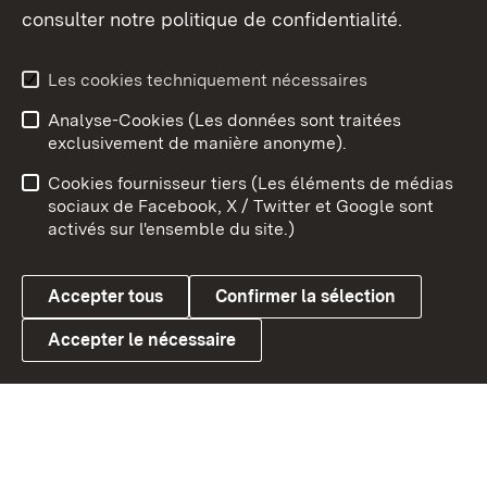
consulter notre politique de confidentialité.
Aperçu des thèmes
Les cookies techniquement nécessaires
Analyse-Cookies (Les données sont traitées
Débu
exclusivement de manière anonyme).
Mentions légales
Contact
Cookies fournisseur tiers (Les éléments de médias
Conseils d'utilisation
Confidentialité
sociaux de Facebook, X / Twitter et Google sont
activés sur l'ensemble du site.)
Cookies
Accepter tous
Confirmer la sélection
Accepter le nécessaire
Link zum Landesportal