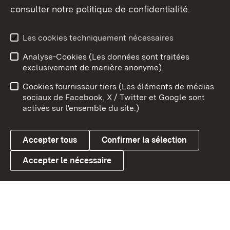
consulter notre politique de confidentialité.
Aperçu des thèmes
Les cookies techniquement nécessaires
Analyse-Cookies (Les données sont traitées
Débu
exclusivement de manière anonyme).
Mentions légales
Contact
Cookies fournisseur tiers (Les éléments de médias
Conseils d'utilisation
Confidentialité
sociaux de Facebook, X / Twitter et Google sont
activés sur l'ensemble du site.)
Cookies
Accepter tous
Confirmer la sélection
Accepter le nécessaire
Link zum Landesportal