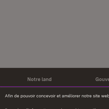
Notre land
Gouv
Histoire du land
Ministr
Afin de pouvoir concevoir et améliorer notre site we
Le pays et les gens
Gouver