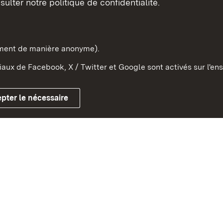
sulter notre politique de confidentialité.
e-Wurtemberg dans l'Etat
pe et dans le monde
ement de manière anonyme).
aux de Facebook, X / Twitter et Google sont activés sur l'ens
Mentions légales
Contact
Co
pter le nécessaire