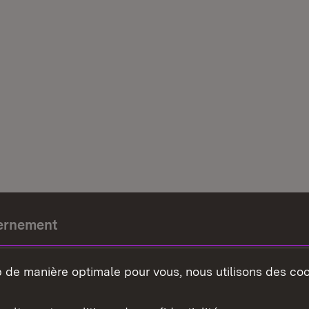
ernement
e-président
b de manière optimale pour vous, nous utilisons des coo
nement du land