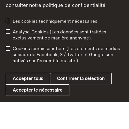
consulter notre politique de confidentialité.
Aperçu des thèmes
Les cookies techniquement nécessaires
Analyse-Cookies (Les données sont traitées
Débu
exclusivement de manière anonyme).
Mentions légales
Contact
Cookies fournisseur tiers (Les éléments de médias
Conseils d'utilisation
Confidentialité
sociaux de Facebook, X / Twitter et Google sont
activés sur l'ensemble du site.)
Cookies
Accepter tous
Confirmer la sélection
Accepter le nécessaire
Link zum Landesportal