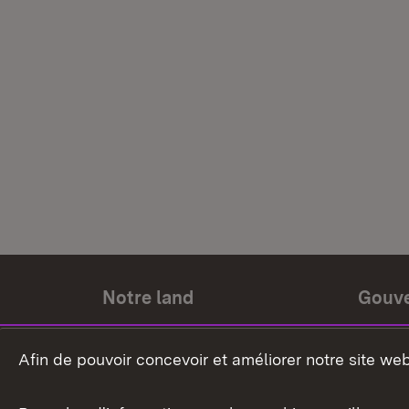
Notre land
Gouv
Histoire du land
Ministr
Afin de pouvoir concevoir et améliorer notre site we
Le pays et les gens
Gouver