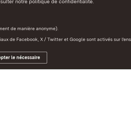
sulter notre politique de confidentialité.
e-Wurtemberg dans l'Etat
pe et dans le monde
ement de manière anonyme).
aux de Facebook, X / Twitter et Google sont activés sur l'ens
Mentions légales
Contact
Co
pter le nécessaire