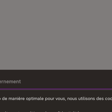
ernement
e-président
b de manière optimale pour vous, nous utilisons des coo
nement du land