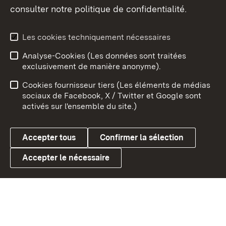
consulter notre politique de confidentialité.
Aperçu des thèmes
Les cookies techniquement nécessaires
Analyse-Cookies (Les données sont traitées
Débu
exclusivement de manière anonyme).
Mentions légales
Contact
Cookies fournisseur tiers (Les éléments de médias
Conseils d'utilisation
Confidentialité
sociaux de Facebook, X / Twitter et Google sont
activés sur l'ensemble du site.)
Cookies
Accepter tous
Confirmer la sélection
Accepter le nécessaire
Link zum Landesportal