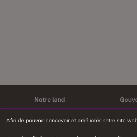
Notre land
Gouv
Histoire du land
Ministr
Afin de pouvoir concevoir et améliorer notre site we
Le pays et les gens
Gouver