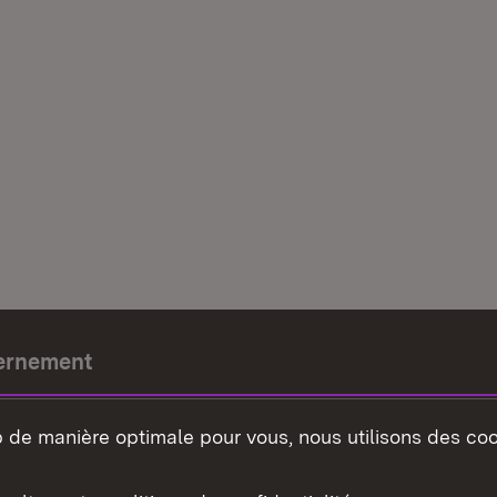
ernement
e-président
b de manière optimale pour vous, nous utilisons des coo
nement du land