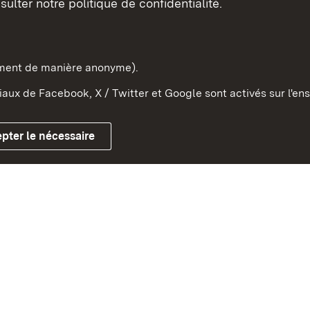
sulter notre politique de confidentialité.
e-Wurtemberg dans l'Etat
pe et dans le monde
ement de manière anonyme).
aux de Facebook, X / Twitter et Google sont activés sur l'ens
Mentions légales
Contact
Co
pter le nécessaire