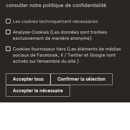
consulter notre politique de confidentialité.
Aperçu des thèmes
Les cookies techniquement nécessaires
Analyse-Cookies (Les données sont traitées
Débu
exclusivement de manière anonyme).
Mentions légales
Contact
Cookies fournisseur tiers (Les éléments de médias
Conseils d'utilisation
Confidentialité
sociaux de Facebook, X / Twitter et Google sont
activés sur l'ensemble du site.)
Cookies
Accepter tous
Confirmer la sélection
Accepter le nécessaire
Link zum Landesportal