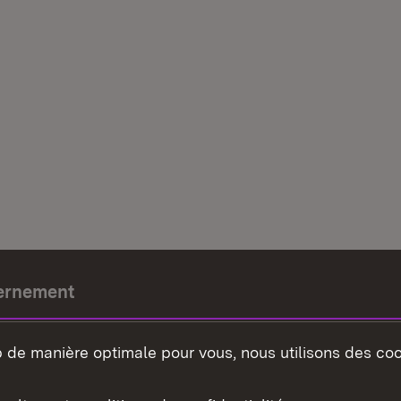
ernement
e-président
b de manière optimale pour vous, nous utilisons des coo
nement du land