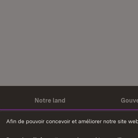
Notre land
Gouv
Histoire du land
Ministr
Afin de pouvoir concevoir et améliorer notre site we
Le pays et les gens
Gouver