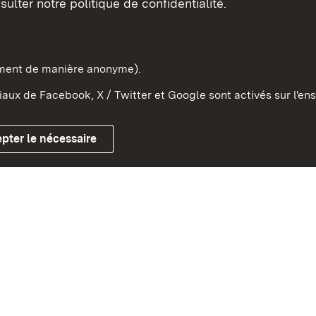
sulter notre politique de confidentialité.
e-Wurtemberg dans l'Etat
pe et dans le monde
ement de manière anonyme).
aux de Facebook, X / Twitter et Google sont activés sur l'ens
Mentions légales
Contact
Co
pter le nécessaire