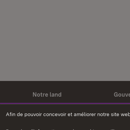
Notre land
Gouv
Histoire du land
Ministr
Afin de pouvoir concevoir et améliorer notre site we
Le pays et les gens
Gouver