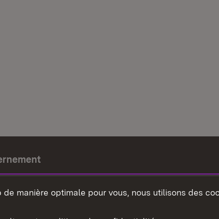
ernement
e-président
b de manière optimale pour vous, nous utilisons des coo
nement du land