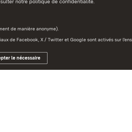
sulter notre politique de confidentialité.
e-Wurtemberg dans l'Etat
pe et dans le monde
ement de manière anonyme).
aux de Facebook, X / Twitter et Google sont activés sur l'ens
Mentions légales
Contact
Co
pter le nécessaire