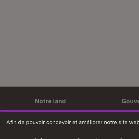
Notre land
Gouv
Histoire du land
Ministr
Afin de pouvoir concevoir et améliorer notre site we
Le pays et les gens
Gouver