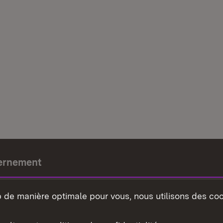
ernement
e-président
b de manière optimale pour vous, nous utilisons des coo
nement du land