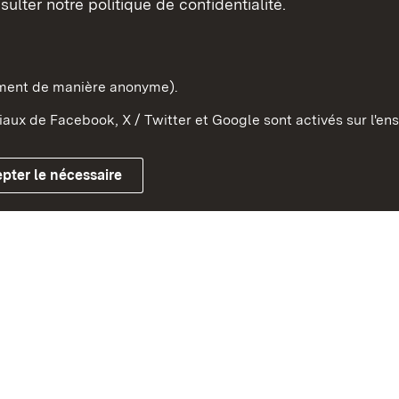
sulter notre politique de confidentialité.
e-Wurtemberg dans l'Etat
pe et dans le monde
ement de manière anonyme).
aux de Facebook, X / Twitter et Google sont activés sur l'ens
Mentions légales
Contact
Co
pter le nécessaire