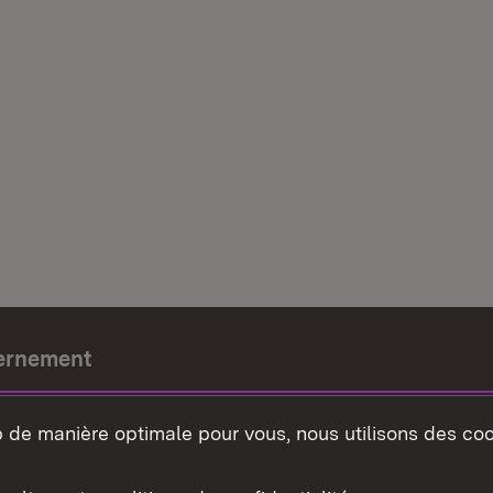
ernement
e-président
b de manière optimale pour vous, nous utilisons des coo
nement du land