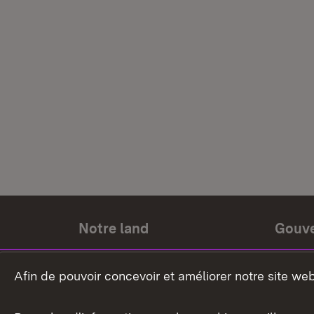
Notre land
Gouv
Histoire du land
Ministr
Afin de pouvoir concevoir et améliorer notre site we
Le pays et les gens
Gouver