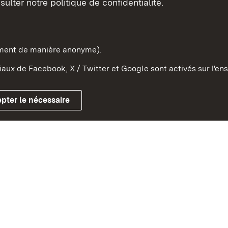
sulter notre politique de confidentialité.
e-Wurtemberg dans l'Etat
pe et dans le monde
ement de manière anonyme).
aux de Facebook, X / Twitter et Google sont activés sur l'ens
Mentions légales
Contact
Co
pter le nécessaire