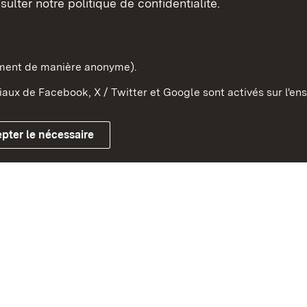
sulter notre politique de confidentialité.
e-Wurtemberg dans l'Etat
pe et dans le monde
ement de manière anonyme).
aux de Facebook, X / Twitter et Google sont activés sur l'ens
Mentions légales
Contact
Co
pter le nécessaire