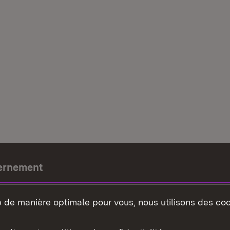
ernement
e-président
b de manière optimale pour vous, nous utilisons des coo
nement du land