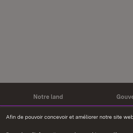
Notre land
Gouv
Histoire du land
Ministr
Afin de pouvoir concevoir et améliorer notre site we
Le pays et les gens
Gouver