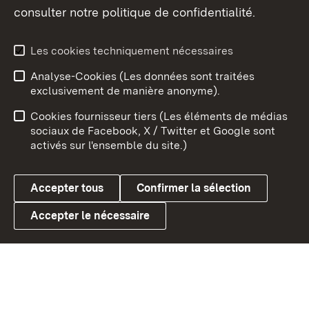
consulter notre politique de confidentialité.
Aperçu des thèmes
Les cookies techniquement nécessaires
Analyse-Cookies (Les données sont traitées
Débu
exclusivement de manière anonyme).
Mentions légales
Contact
Cookies fournisseur tiers (Les éléments de médias
Conseils d'utilisation
Confidentialité
sociaux de Facebook, X / Twitter et Google sont
activés sur l'ensemble du site.)
Cookies
Accepter tous
Confirmer la sélection
Accepter le nécessaire
Link zum Landesportal