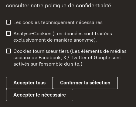
consulter notre politique de confidentialité.
Aperçu des thèmes
Les cookies techniquement nécessaires
Analyse-Cookies (Les données sont traitées
Débu
exclusivement de manière anonyme).
Mentions légales
Contact
Cookies fournisseur tiers (Les éléments de médias
Conseils d'utilisation
Confidentialité
sociaux de Facebook, X / Twitter et Google sont
activés sur l'ensemble du site.)
Cookies
Accepter tous
Confirmer la sélection
Accepter le nécessaire
Link zum Landesportal