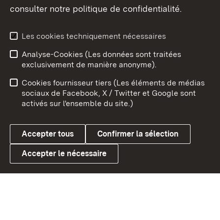
consulter notre politique de confidentialité.
Aperçu des thèmes
Les cookies techniquement nécessaires
Analyse-Cookies (Les données sont traitées
Débu
exclusivement de manière anonyme).
Mentions légales
Contact
Cookies fournisseur tiers (Les éléments de médias
Conseils d'utilisation
Confidentialité
sociaux de Facebook, X / Twitter et Google sont
activés sur l'ensemble du site.)
Cookies
Accepter tous
Confirmer la sélection
Accepter le nécessaire
Link zum Landesportal