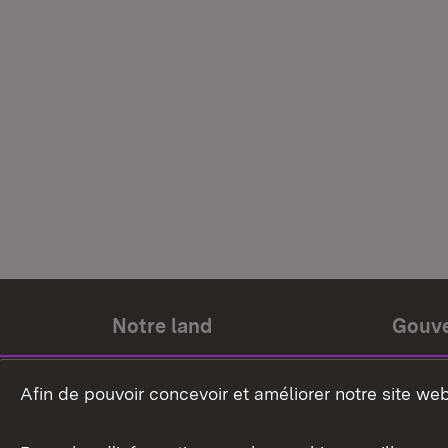
Notre land
Gouv
Histoire du land
Ministr
Afin de pouvoir concevoir et améliorer notre site we
Le pays et les gens
Gouver