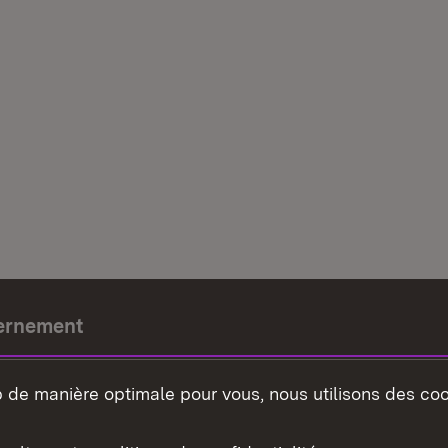
ernement
e-président
b de manière optimale pour vous, nous utilisons des coo
nement du land