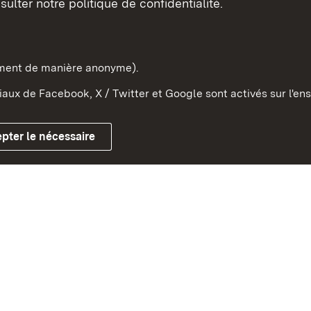
sulter notre politique de confidentialité.
e-Wurtemberg dans l'Etat
pe et dans le monde
ement de manière anonyme).
aux de Facebook, X / Twitter et Google sont activés sur l'ens
Mentions légales
Contact
Co
pter le nécessaire