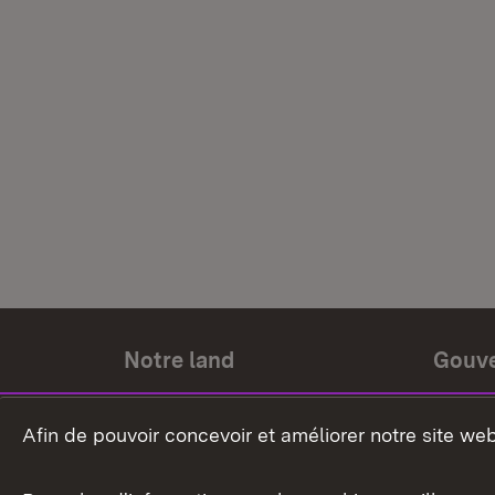
Notre land
Gouv
Histoire du land
Ministr
Afin de pouvoir concevoir et améliorer notre site we
Le pays et les gens
Gouver