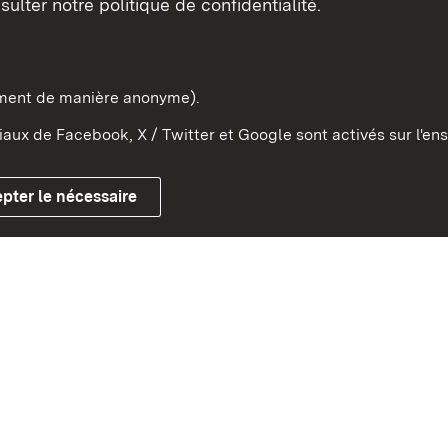
sulter notre politique de confidentialité.
e-Wurtemberg dans l'Etat
pe et dans le monde
ement de manière anonyme).
aux de Facebook, X / Twitter et Google sont activés sur l'ens
Mentions légales
Contact
Co
pter le nécessaire