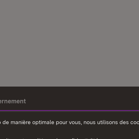
ernement
e-président
b de manière optimale pour vous, nous utilisons des coo
nement du land