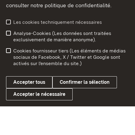
consulter notre politique de confidentialité.
Aperçu des thèmes
Les cookies techniquement nécessaires
Analyse-Cookies (Les données sont traitées
Débu
exclusivement de manière anonyme).
Mentions légales
Contact
Cookies fournisseur tiers (Les éléments de médias
Conseils d'utilisation
Confidentialité
sociaux de Facebook, X / Twitter et Google sont
activés sur l'ensemble du site.)
Cookies
Accepter tous
Confirmer la sélection
Accepter le nécessaire
Link zum Landesportal