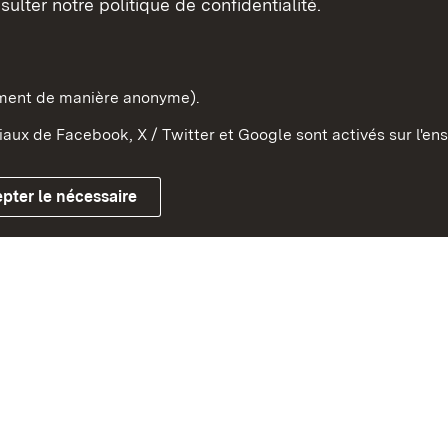
sulter notre politique de confidentialité.
e-Wurtemberg dans l'Etat
pe et dans le monde
ement de manière anonyme).
aux de Facebook, X / Twitter et Google sont activés sur l'ens
Mentions légales
Contact
Co
pter le nécessaire