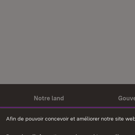
Notre land
Gouv
Histoire du land
Ministr
Afin de pouvoir concevoir et améliorer notre site we
Le pays et les gens
Gouver