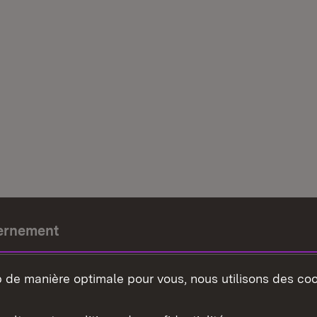
ernement
e-président
b de manière optimale pour vous, nous utilisons des coo
nement du land