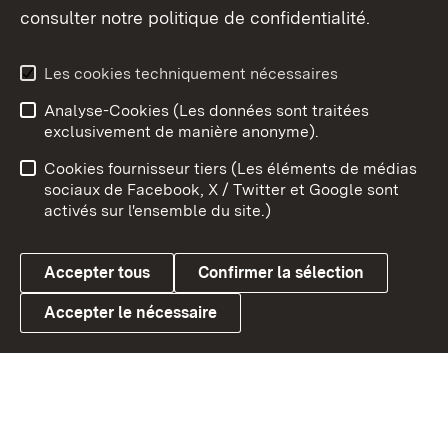
consulter notre politique de confidentialité.
Aperçu des thèmes
Les cookies techniquement nécessaires
Analyse-Cookies (Les données sont traitées
Débu
exclusivement de manière anonyme).
Mentions légales
Contact
Cookies fournisseur tiers (Les éléments de médias
Conseils d'utilisation
Confidentialité
sociaux de Facebook, X / Twitter et Google sont
activés sur l'ensemble du site.)
Cookies
Accepter tous
Confirmer la sélection
Accepter le nécessaire
Link zum Landesportal