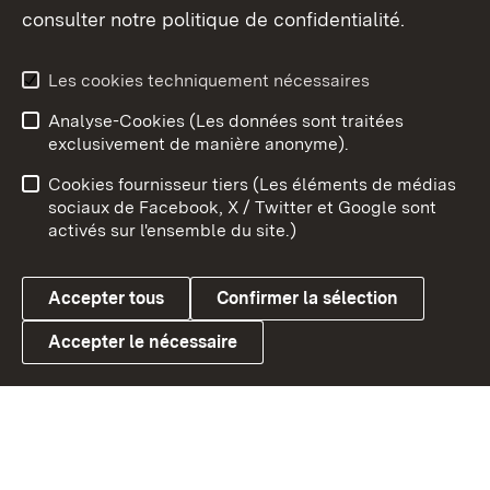
consulter notre politique de confidentialité.
Aperçu des thèmes
Les cookies techniquement nécessaires
Analyse-Cookies (Les données sont traitées
Débu
exclusivement de manière anonyme).
Mentions légales
Contact
Cookies fournisseur tiers (Les éléments de médias
Conseils d'utilisation
Confidentialité
sociaux de Facebook, X / Twitter et Google sont
activés sur l'ensemble du site.)
Cookies
Accepter tous
Confirmer la sélection
Accepter le nécessaire
Link zum Landesportal