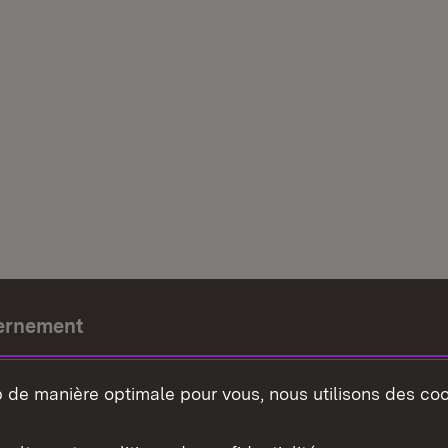
ernement
e-président
b de manière optimale pour vous, nous utilisons des coo
nement du land