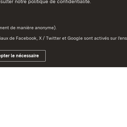
sulter notre politique de confidentialité.
e-Wurtemberg dans l'Etat
pe et dans le monde
ement de manière anonyme).
aux de Facebook, X / Twitter et Google sont activés sur l'ens
Mentions légales
Contact
Co
pter le nécessaire