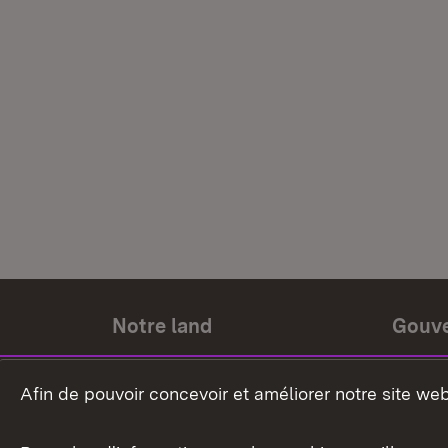
Notre land
Gouv
Histoire du land
Ministr
Afin de pouvoir concevoir et améliorer notre site we
Le pays et les gens
Gouver