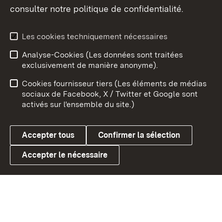
consulter notre politique de confidentialité.
Aperçu des thèmes
Les cookies techniquement nécessaires
Analyse-Cookies (Les données sont traitées
Débu
exclusivement de manière anonyme).
Mentions légales
Contact
Cookies fournisseur tiers (Les éléments de médias
Conseils d'utilisation
Confidentialité
sociaux de Facebook, X / Twitter et Google sont
activés sur l'ensemble du site.)
Cookies
Accepter tous
Confirmer la sélection
Accepter le nécessaire
Link zum Landesportal