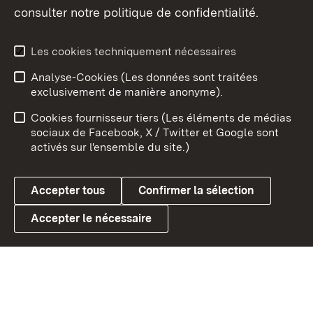
consulter notre politique de confidentialité.
Aperçu des thèmes
Les cookies techniquement nécessaires
Analyse-Cookies (Les données sont traitées
Débu
exclusivement de manière anonyme).
Mentions légales
Contact
Cookies fournisseur tiers (Les éléments de médias
Conseils d'utilisation
Confidentialité
sociaux de Facebook, X / Twitter et Google sont
activés sur l'ensemble du site.)
Cookies
Accepter tous
Confirmer la sélection
Accepter le nécessaire
Link zum Landesportal