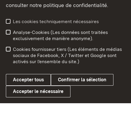
consulter notre politique de confidentialité.
Aperçu des thèmes
Les cookies techniquement nécessaires
Analyse-Cookies (Les données sont traitées
Débu
exclusivement de manière anonyme).
Mentions légales
Contact
Cookies fournisseur tiers (Les éléments de médias
Conseils d'utilisation
Confidentialité
sociaux de Facebook, X / Twitter et Google sont
activés sur l'ensemble du site.)
Cookies
Accepter tous
Confirmer la sélection
Accepter le nécessaire
Link zum Landesportal