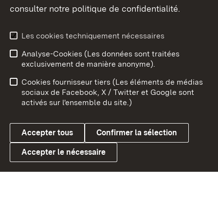
consulter notre politique de confidentialité.
Aperçu des thèmes
Les cookies techniquement nécessaires
Analyse-Cookies (Les données sont traitées
Débu
exclusivement de manière anonyme).
Mentions légales
Contact
Cookies fournisseur tiers (Les éléments de médias
Conseils d'utilisation
Confidentialité
sociaux de Facebook, X / Twitter et Google sont
activés sur l'ensemble du site.)
Cookies
Accepter tous
Confirmer la sélection
Accepter le nécessaire
Link zum Landesportal