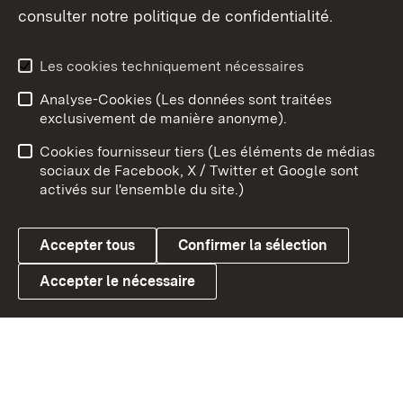
consulter notre politique de confidentialité.
Aperçu des thèmes
Les cookies techniquement nécessaires
Analyse-Cookies (Les données sont traitées
Débu
exclusivement de manière anonyme).
Mentions légales
Contact
Cookies fournisseur tiers (Les éléments de médias
Conseils d'utilisation
Confidentialité
sociaux de Facebook, X / Twitter et Google sont
activés sur l'ensemble du site.)
Cookies
Accepter tous
Confirmer la sélection
Accepter le nécessaire
Link zum Landesportal