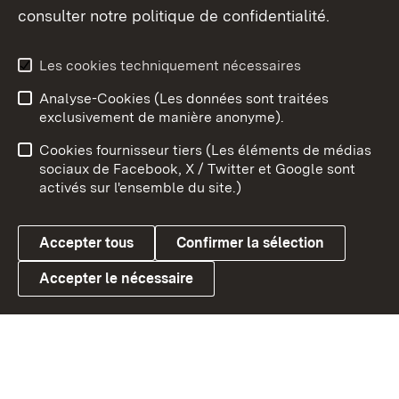
consulter notre politique de confidentialité.
Aperçu des thèmes
Les cookies techniquement nécessaires
Analyse-Cookies (Les données sont traitées
Débu
exclusivement de manière anonyme).
Mentions légales
Contact
Cookies fournisseur tiers (Les éléments de médias
Conseils d'utilisation
Confidentialité
sociaux de Facebook, X / Twitter et Google sont
activés sur l'ensemble du site.)
Cookies
Accepter tous
Confirmer la sélection
Accepter le nécessaire
Link zum Landesportal