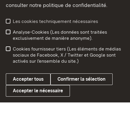
consulter notre politique de confidentialité.
Aperçu des thèmes
Les cookies techniquement nécessaires
Analyse-Cookies (Les données sont traitées
Débu
exclusivement de manière anonyme).
Mentions légales
Contact
Cookies fournisseur tiers (Les éléments de médias
Conseils d'utilisation
Confidentialité
sociaux de Facebook, X / Twitter et Google sont
activés sur l'ensemble du site.)
Cookies
Accepter tous
Confirmer la sélection
Accepter le nécessaire
Link zum Landesportal