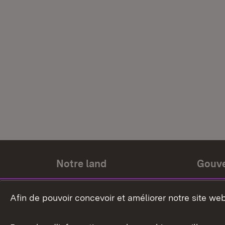
Notre land
Gouv
Histoire du land
Ministr
Afin de pouvoir concevoir et améliorer notre site we
Le pays et les gens
Gouver