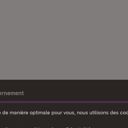
ernement
e-président
b de manière optimale pour vous, nous utilisons des coo
nement du land