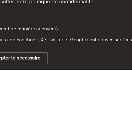
sulter notre politique de confidentialité.
e-Wurtemberg dans l'Etat
pe et dans le monde
ement de manière anonyme).
aux de Facebook, X / Twitter et Google sont activés sur l'ens
Mentions légales
Contact
Co
pter le nécessaire