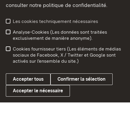
consulter notre politique de confidentialité.
Aperçu des thèmes
Les cookies techniquement nécessaires
Analyse-Cookies (Les données sont traitées
Débu
exclusivement de manière anonyme).
Mentions légales
Contact
Cookies fournisseur tiers (Les éléments de médias
Conseils d'utilisation
Confidentialité
sociaux de Facebook, X / Twitter et Google sont
activés sur l'ensemble du site.)
Cookies
Accepter tous
Confirmer la sélection
Accepter le nécessaire
Link zum Landesportal