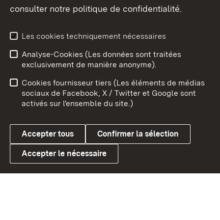
consulter notre politique de confidentialité.
Aperçu des thèmes
Les cookies techniquement nécessaires
Analyse-Cookies (Les données sont traitées
Débu
exclusivement de manière anonyme).
Mentions légales
Contact
Cookies fournisseur tiers (Les éléments de médias
Conseils d'utilisation
Confidentialité
sociaux de Facebook, X / Twitter et Google sont
activés sur l'ensemble du site.)
Cookies
Accepter tous
Confirmer la sélection
Accepter le nécessaire
Link zum Landesportal