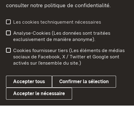
consulter notre politique de confidentialité.
Aperçu des thèmes
Les cookies techniquement nécessaires
Analyse-Cookies (Les données sont traitées
Débu
exclusivement de manière anonyme).
Mentions légales
Contact
Cookies fournisseur tiers (Les éléments de médias
Conseils d'utilisation
Confidentialité
sociaux de Facebook, X / Twitter et Google sont
activés sur l'ensemble du site.)
Cookies
Accepter tous
Confirmer la sélection
Accepter le nécessaire
Link zum Landesportal