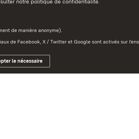
sulter notre politique de confidentialité.
e-Wurtemberg dans l'Etat
pe et dans le monde
ement de manière anonyme).
aux de Facebook, X / Twitter et Google sont activés sur l'ens
Mentions légales
Contact
Co
pter le nécessaire