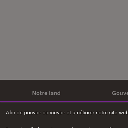
Notre land
Gouv
Histoire du land
Ministr
Afin de pouvoir concevoir et améliorer notre site we
Le pays et les gens
Gouver