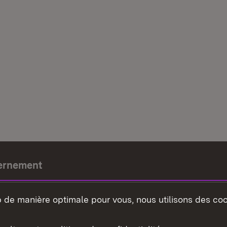
ernement
e-président
b de manière optimale pour vous, nous utilisons des coo
nement du land