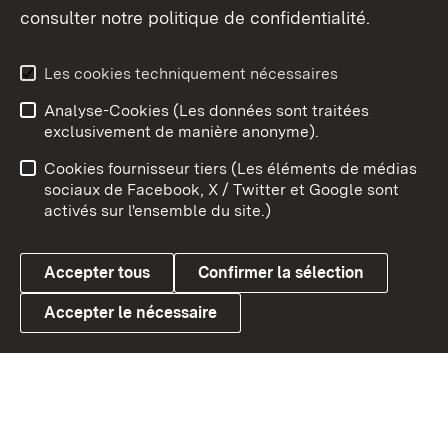
consulter notre politique de confidentialité.
Aperçu des thèmes
Les cookies techniquement nécessaires
Analyse-Cookies (Les données sont traitées
Débu
exclusivement de manière anonyme).
Mentions légales
Contact
Cookies fournisseur tiers (Les éléments de médias
Conseils d'utilisation
Confidentialité
sociaux de Facebook, X / Twitter et Google sont
activés sur l'ensemble du site.)
Cookies
Accepter tous
Confirmer la sélection
Accepter le nécessaire
Link zum Landesportal