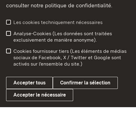
consulter notre politique de confidentialité.
Aperçu des thèmes
Les cookies techniquement nécessaires
Analyse-Cookies (Les données sont traitées
Débu
exclusivement de manière anonyme).
Mentions légales
Contact
Cookies fournisseur tiers (Les éléments de médias
Conseils d'utilisation
Confidentialité
sociaux de Facebook, X / Twitter et Google sont
activés sur l'ensemble du site.)
Cookies
Accepter tous
Confirmer la sélection
Accepter le nécessaire
Link zum Landesportal