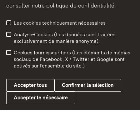
consulter notre politique de confidentialité.
Aperçu des thèmes
Les cookies techniquement nécessaires
Analyse-Cookies (Les données sont traitées
Débu
exclusivement de manière anonyme).
Mentions légales
Contact
Cookies fournisseur tiers (Les éléments de médias
Conseils d'utilisation
Confidentialité
sociaux de Facebook, X / Twitter et Google sont
activés sur l'ensemble du site.)
Cookies
Accepter tous
Confirmer la sélection
Accepter le nécessaire
Link zum Landesportal