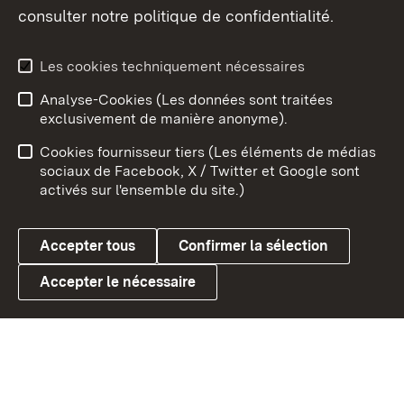
consulter notre politique de confidentialité.
Aperçu des thèmes
Les cookies techniquement nécessaires
Analyse-Cookies (Les données sont traitées
Débu
exclusivement de manière anonyme).
Mentions légales
Contact
Cookies fournisseur tiers (Les éléments de médias
Conseils d'utilisation
Confidentialité
sociaux de Facebook, X / Twitter et Google sont
activés sur l'ensemble du site.)
Cookies
Accepter tous
Confirmer la sélection
Accepter le nécessaire
Link zum Landesportal