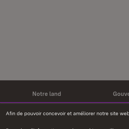
Notre land
Gouv
Histoire du land
Ministr
Afin de pouvoir concevoir et améliorer notre site we
Le pays et les gens
Gouver