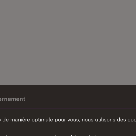
ernement
e-président
b de manière optimale pour vous, nous utilisons des coo
nement du land