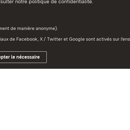
sulter notre politique de confidentialité.
e-Wurtemberg dans l'Etat
pe et dans le monde
ement de manière anonyme).
aux de Facebook, X / Twitter et Google sont activés sur l'ens
Mentions légales
Contact
Co
pter le nécessaire