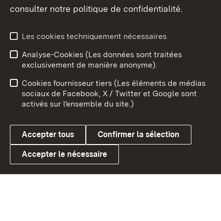
consulter notre politique de confidentialité.
Aperçu des thèmes
Les cookies techniquement nécessaires
Analyse-Cookies (Les données sont traitées
Débu
exclusivement de manière anonyme).
Mentions légales
Contact
Cookies fournisseur tiers (Les éléments de médias
Conseils d'utilisation
Confidentialité
sociaux de Facebook, X / Twitter et Google sont
activés sur l'ensemble du site.)
Cookies
Accepter tous
Confirmer la sélection
Accepter le nécessaire
Link zum Landesportal