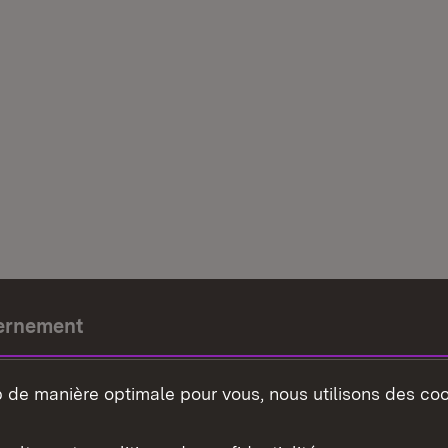
ernement
e-président
b de manière optimale pour vous, nous utilisons des coo
nement du land