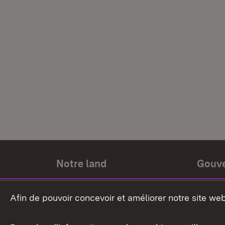
Notre land
Gouv
Histoire du land
Ministr
Afin de pouvoir concevoir et améliorer notre site we
Le pays et les gens
Gouver