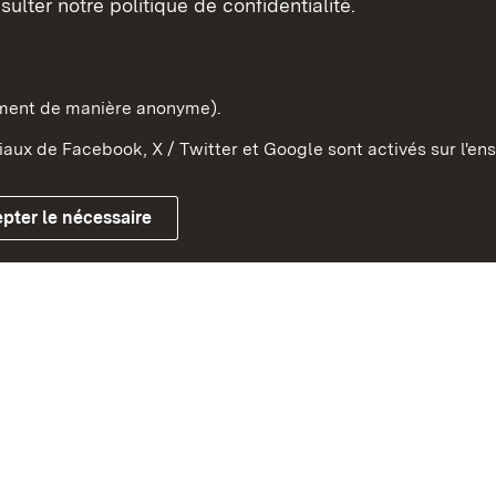
sulter notre politique de confidentialité.
e-Wurtemberg dans l'Etat
pe et dans le monde
ement de manière anonyme).
aux de Facebook, X / Twitter et Google sont activés sur l'ens
Mentions légales
Contact
Co
pter le nécessaire