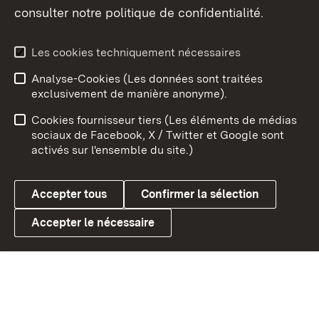
consulter notre politique de confidentialité.
Aperçu des thèmes
Les cookies techniquement nécessaires
Analyse-Cookies (Les données sont traitées
Débu
exclusivement de manière anonyme).
Mentions légales
Contact
Cookies fournisseur tiers (Les éléments de médias
Conseils d'utilisation
Confidentialité
sociaux de Facebook, X / Twitter et Google sont
activés sur l'ensemble du site.)
Cookies
Accepter tous
Confirmer la sélection
Accepter le nécessaire
Link zum Landesportal