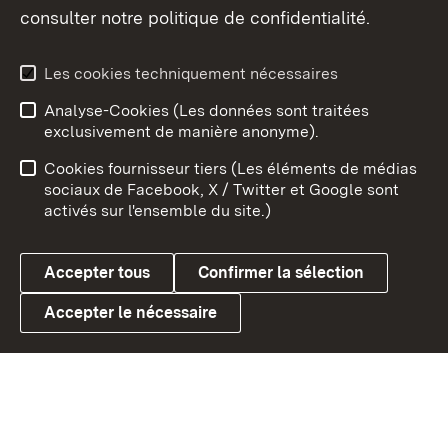
consulter notre politique de confidentialité.
Aperçu des thèmes
Les cookies techniquement nécessaires
Analyse-Cookies (Les données sont traitées
Débu
exclusivement de manière anonyme).
Mentions légales
Contact
Cookies fournisseur tiers (Les éléments de médias
Conseils d'utilisation
Confidentialité
sociaux de Facebook, X / Twitter et Google sont
activés sur l'ensemble du site.)
Cookies
Accepter tous
Confirmer la sélection
Accepter le nécessaire
Link zum Landesportal