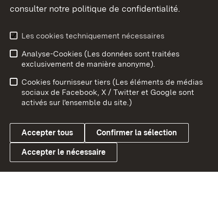
consulter notre politique de confidentialité.
Aperçu des thèmes
Les cookies techniquement nécessaires
Analyse-Cookies (Les données sont traitées
Débu
exclusivement de manière anonyme).
Mentions légales
Contact
Cookies fournisseur tiers (Les éléments de médias
Conseils d'utilisation
Confidentialité
sociaux de Facebook, X / Twitter et Google sont
activés sur l'ensemble du site.)
Cookies
Accepter tous
Confirmer la sélection
Accepter le nécessaire
Link zum Landesportal