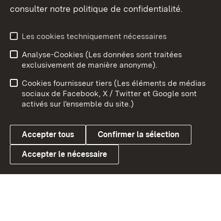
consulter notre politique de confidentialité.
Aperçu des thèmes
Les cookies techniquement nécessaires
Analyse-Cookies (Les données sont traitées
Débu
exclusivement de manière anonyme).
Mentions légales
Contact
Cookies fournisseur tiers (Les éléments de médias
Conseils d'utilisation
Confidentialité
sociaux de Facebook, X / Twitter et Google sont
activés sur l'ensemble du site.)
Cookies
Accepter tous
Confirmer la sélection
Accepter le nécessaire
Link zum Landesportal