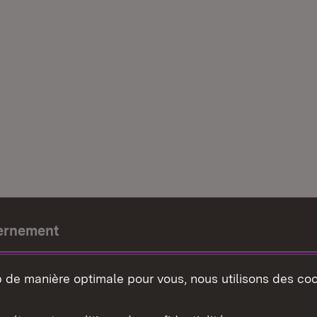
ernement
e-président
b de manière optimale pour vous, nous utilisons des coo
nement du land