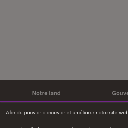
Notre land
Gouv
Histoire du land
Ministr
Afin de pouvoir concevoir et améliorer notre site we
Le pays et les gens
Gouver