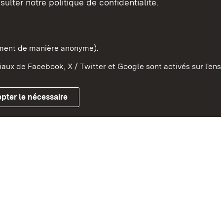
sulter notre politique de confidentialité.
e-Wurtemberg dans l'Etat
pe et dans le monde
ement de manière anonyme).
aux de Facebook, X / Twitter et Google sont activés sur l'ens
Mentions légales
Contact
Co
pter le nécessaire